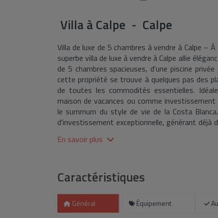
Villa
à
Calpe - Calpe
Villa de luxe de 5 chambres à vendre à Calpe – À 
superbe villa de luxe à vendre à Calpe allie élé
de 5 chambres spacieuses, d'une piscine privée 
cette propriété se trouve à quelques pas des pla
de toutes les commodités essentielles. Idéal
maison de vacances ou comme investissement lo
le summum du style de vie de la Costa Blanca.
d'investissement exceptionnelle, générant déjà 
réservations de vacances confirmées pour 2026
En savoir plus
septembre pour maximiser encore davantage les r
à la fois pratique et magnifiquement présenté
ouvert avec une cuisine moderne entièrement é
Caractéristiques
bord de la piscine, créant une transition harmonie
supérieur comprend une deuxième cuisine équipée 
profiter d'une vue panoramique sur la mer. La sui
Général
Équipement
Au
attenante, offrant à la fois confort et intimit