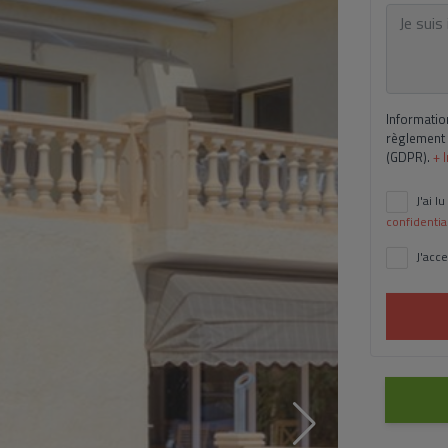
Informatio
règlement 
(GDPR).
+ 
J'ai lu
confidentia
J'acce