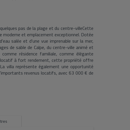
quelques pas de la plage et du centre-villeCette
gance moderne et emplacement exceptionnel. Dotée
d'eau salée et d'une vue imprenable sur la mer,
ges de sable de Calpe, du centre-ville animé et
e comme résidence familiale, comme élégante
catif à fort rendement, cette propriété offre
La villa représente également une opportunité
d'importants revenus locatifs, avec 63 000 € de
 et encore quelques disponibilités en août et
endements.Conçue sur deux niveaux, la villa est
e. Au rez-de-chaussée, un vaste espace de vie
quipée s'ouvre directement sur la terrasse au
use entre la vie intérieure et extérieure. L'étage
avec accès à un balcon privé, d'où vous pourrez
te parentale dispose de sa propre salle de bains
tres
é.Les espaces extérieurs sont parfaits pour la