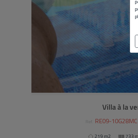
p
p
p
Villa à la v
RE09-10G28MC
Ref.
219 m2
733 