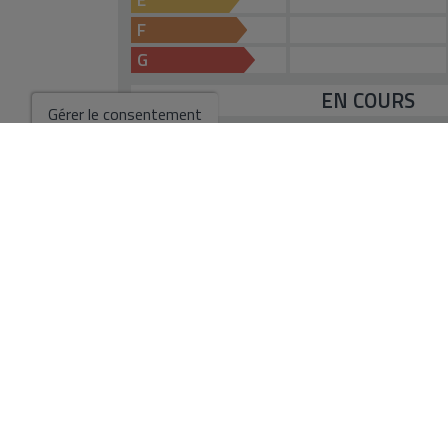
F
G
EN COURS
Gérer le consentement
*Ces informations sont sujettes à des erreurs et ne font partie d'aucun cont
comprend pas les frais d'achat.
Aller aux résultats de la recherche
Vous pourriez aussi aimer ces p
Villa à vendre à Car