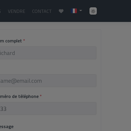
S
VENDRE
CONTACT
om complet
*
uméro de téléphone
*
essage