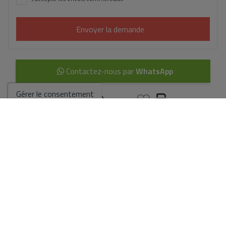
Envoyer la demande
Contactez-nous par
WhatsApp
Gérer le consentement
Aller aux résultats de la recherche
Vous pourriez aussi aimer ces
propriétés