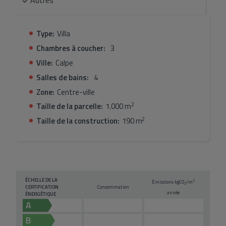
Autres
pensées. L'ensemble se situe dans une urbanisation
dotée de larges voiries et de vastes espaces verts
communs, idéale pour profiter de la qualité de vie sur la
Type:
Villa
Costa Blanca.
Chambres à coucher:
3
Ville:
Calpe
Salles de bains:
4
Zone:
Centre-ville
2
Taille de la parcelle:
1.000 m
2
Taille de la construction:
190 m
ÉCHELLE DE LA
2
Émissions kg
CO
/m
2
CERTIFICATION
Consommation
année
ÉNERGÉTIQUE
A
B