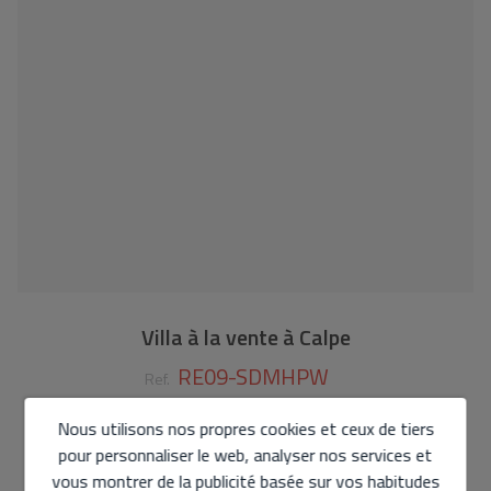
Villa à la vente à Calpe
RE09-SDMHPW
Ref.
1.135.000 €
Nous utilisons nos propres cookies et ceux de tiers
pour personnaliser le web, analyser nos services et
190 m2
1.000 m2
3
4
vous montrer de la publicité basée sur vos habitudes