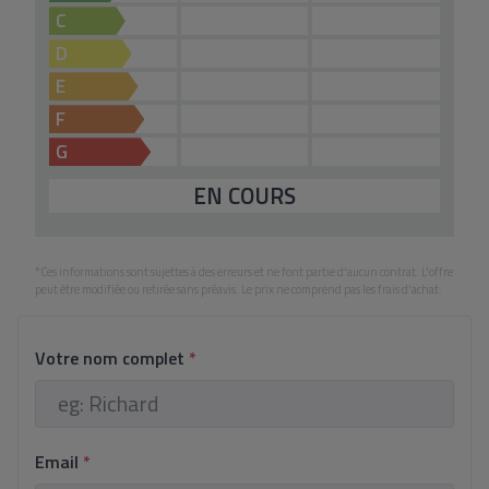
C
D
E
F
G
EN COURS
*Ces informations sont sujettes à des erreurs et ne font partie d'aucun contrat. L'offre
peut être modifiée ou retirée sans préavis. Le prix ne comprend pas les frais d'achat.
Votre nom complet
*
Email
*