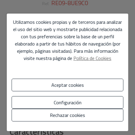
RE09-8UE9C0
Ref.
850.000 €
Utilizamos cookies propias y de terceros para analizar
el uso del sitio web y mostrarte publicidad relacionada
400 m2
2.455 m2
7
3
con tus preferencias sobre la base de un perfil
elaborado a partir de tus hábitos de navegación (por
Villa
en
Benissa - Centro
ejemplo, páginas visitadas). Para más información
Se pone a la venta esta encantadora casa de campo
visite nuestra página de
Política de Cookies
ubicada en la pintoresca localidad de Benissa. Con un
total de 7 amplias habitaciones, esta propiedad ofrece
un espacio excepcional para toda la familia y más.
Además, cuenta con tres cuartos de baño, lo que
Aceptar cookies
garantiza comodidad y privacidad para todos los
residentes.La casa también dispone de dos acogedores
Configuración
salones, brindando áreas separadas para la relajación y el
entretenimiento. La cocina y la despensa están
Mostrar más
Rechazar cookies
diseñadas de manera funcional, ofreciendo suficiente
espacio para almacenamiento y preparación de
Características
alimentos. Además, se encuentra un área de lavado, lo