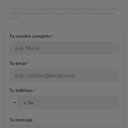
*Esta información está sujeta a errores y no forma parte de ningún contrato. La oferta
puede ser modificada o retirada sin previo aviso. El precio no incluye los costes de la
compra.
Tu nombre completo
*
Tu email
*
Tu teléfono
*
Tu mensaje