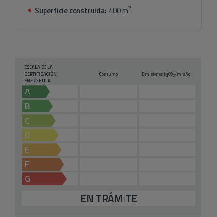
2
Superficie construida:
400 m
ESCALA DE LA
2
CERTIFICACIÓN
Consumo
Emisiones kg
CO
/m
año
2
ENERGÉTICA
A
B
C
D
E
F
G
EN TRÁMITE