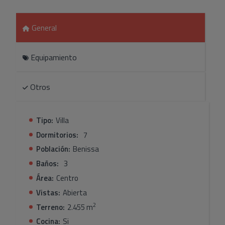
que añade practicidad a la vida diaria.El exterior de la
propiedad es igualmente impresionante, con una
barbacoa para disfrutar de comidas al aire libre y un
General
relajante jacuzzi para momentos de tranquilidad. La joya
de la corona son las impresionantes vistas al mar, que
Equipamiento
crean un ambiente sereno y rejuvenecedor.Para mayor
comodidad, la propiedad incluye un amplio espacio de
estacionamiento que puede acomodar varios coches. Ya
Otros
sea como residencia permanente o como escapada de
vacaciones, esta casa de campo en Benissa ofrece un
estilo de vida encantador en un entorno idílico. No pierda
Tipo:
Villa
la oportunidad de adquirir esta joya inmobiliaria.
Dormitorios:
7
Población:
Benissa
Baños:
3
Área:
Centro
Vistas:
Abierta
2
Terreno:
2.455 m
Cocina:
Si