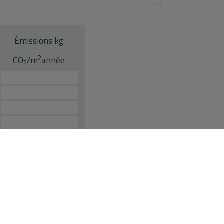
Émissions kg
2
CO
/m
année
2
rat. L'offre peut être modifiée ou retirée sans préavis. Le prix ne