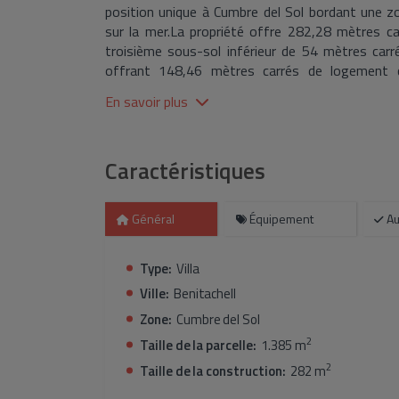
position unique à Cumbre del Sol bordant une z
sur la mer.La propriété offre 282,28 mètres ca
troisième sous-sol inférieur de 54 mètres carré
offrant 148,46 mètres carrés de logement c
rangement, un espace de vie à aire ouverte ave
En savoir plus
et ouvertes, deux chambres doubles et deux sall
l'établissement:Magnifique vue mer et campagn
pompe à chaleur.Cuisine et salles de bains con
Caractéristiques
faible entretien.Piscine à débordement.Une sup
contemporain à Kalmias Cumbre del Sol, avec les 
Général
Équipement
Au
Type:
Villa
Ville:
Benitachell
Zone:
Cumbre del Sol
2
Taille de la parcelle:
1.385 m
2
Taille de la construction:
282 m