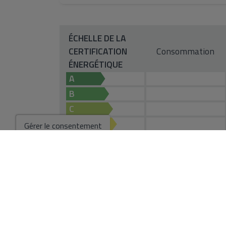
ÉCHELLE DE LA
CERTIFICATION
Consommation
ÉNERGÉTIQUE
A
B
C
D
Gérer le consentement
E
F
G
EN COURS
*Ces informations sont sujettes à des erreurs et ne font partie d'aucun cont