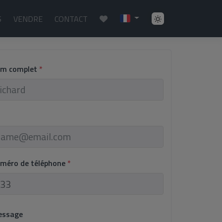
S
VENDRE
CONTACT
om complet
*
uméro de téléphone
*
essage