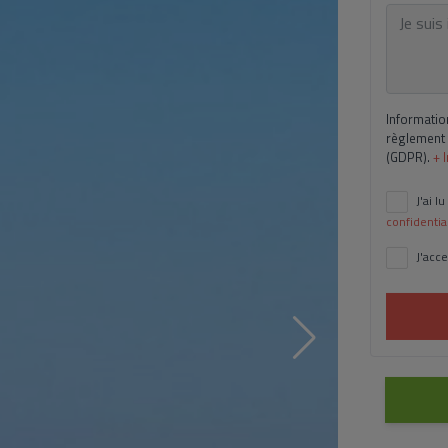
Informatio
règlement 
(GDPR).
+ 
J'ai lu
confidentia
J'acce