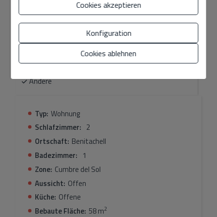
Cookies akzeptieren
Allgemein
Konfiguration
Ausstattung
Cookies ablehnen
Andere
Typ:
Wohnung
Schlafzimmer:
2
Ortschaft:
Benitachell
Badezimmer:
1
Zone:
Cumbre del Sol
Aussicht:
Offen
Küche:
Offene
2
Bebaute Fläche:
58 m