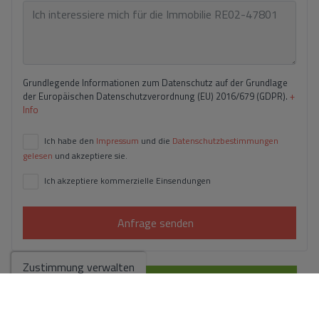
Grundlegende Informationen zum Datenschutz auf der Grundlage
der Europäischen Datenschutzverordnung (EU) 2016/679 (GDPR).
+
Info
Ich habe den
Impressum
und die
Datenschutzbestimmungen
gelesen
und akzeptiere sie.
Ich akzeptiere kommerzielle Einsendungen
Anfrage senden
Zustimmung verwalten
Kontaktieren Sie uns per
WhatsApp