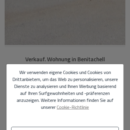
Verkauf. Wohnung in Benitachell
RE02-47801
Ref.
Wir verwenden eigene Cookies und Cookies von
Drittanbietern, um das Web zu personalisieren, unsere
199.000 €
Dienste zu analysieren und Ihnen Werbung basierend
auf Ihren Surfgewohnheiten und -präferenzen
58 m2
2
1
anzuzeigen. Weitere Informationen finden Sie auf
unserer
Cookie-Richtlinie
Wohnung
in
Benitachell - Cumbre del Sol
Merkmale