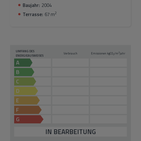
Baujahr:
2004
2
Terrasse:
67 m
UMFANG DES
2
Verbrauch
Emissionen kg
CO
/m
jahr
2
ENERGIEAUSWEISES
A
B
C
D
E
F
G
IN BEARBEITUNG