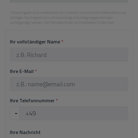
*Diese Angaben sind vorbehaltlich von Irrtümern und sind nicht Bestandteil eines
Vertrages. Das Angebot kann ohne vorherige Ankündigung geändert oder
zurückgezogen werden. Der Preis beinhaltet nicht die Kosten für den Kauf.
Ihr vollständiger Name
*
Ihre E-Mail
*
Ihre Telefonnummer
*
Ihre Nachricht