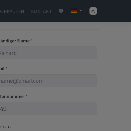
VERKAUFEN
KONTAKT
ständiger Name
*
ail
*
lefonnummer
*
hricht