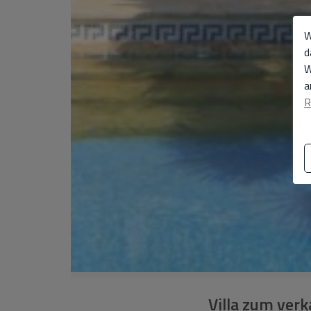
W
d
W
a
R
Villa zum verk