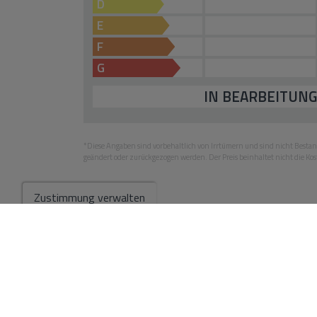
D
E
F
G
IN BEARBEITUN
*Diese Angaben sind vorbehaltlich von Irrtümern und sind nicht Besta
geändert oder zurückgezogen werden. Der Preis beinhaltet nicht die Kos
Zustimmung verwalten
Zu den Suchergebnissen gehen
Diese Immobilien könnten Ihnen