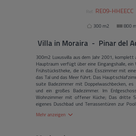
RE09-HHEECC
Ref.
300 m2
800 
Villa
in
Moraira - Pinar del A
300m2 Luxusvilla aus dem Jahr 2001, komplett a
Hauptraum verfügt über eine Eingangshalle, ei
Frühstückstheke, die in das Esszimmer mit eine
das Tal und das Meer führt. Das Hauptschlafzimm
suite Badezimmer mit Doppelwaschbecken, es g
und ein großes Badezimmer. Im Erdgeschoss 
Wohnzimmer mit offener Küche; Das dritte Sc
eigenes Duschbad und Terrassentüren zur Poolt
Doppelbett und einen großen Abstellraum, de
Mehr anzeigen
Grundstück wird durch ein automatisches Tor mi
einer Garage mit automatischem Tor und darü
Garten mit Rasen, mediterranen Pflanzen und