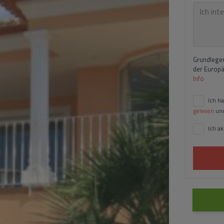
Grundlegen
der Europ
Info
Ich h
gelesen
und
Ich a