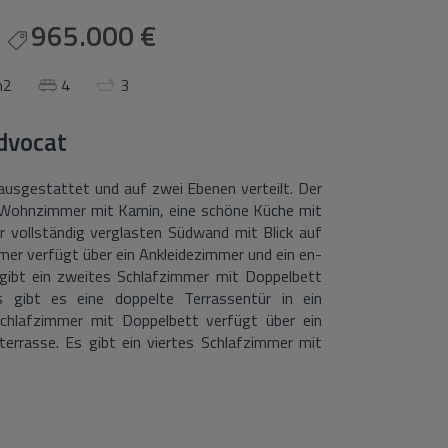
965.000 €
m2
4
3
dvocat
usgestattet und auf zwei Ebenen verteilt. Der
n Wohnzimmer mit Kamin, eine schöne Küche mit
r vollständig verglasten Südwand mit Blick auf
er verfügt über ein Ankleidezimmer und ein en-
ibt ein zweites Schlafzimmer mit Doppelbett
gibt es eine doppelte Terrassentür in ein
hlafzimmer mit Doppelbett verfügt über ein
errasse. Es gibt ein viertes Schlafzimmer mit
r zum Umbau geeignet ist. Das 850 m² große
t einer gepflasterten Zufahrt betreten, die zu
berliegender Dachterrasse führt. Der schöne
 Palmen wird präsentiert, mit automatischer