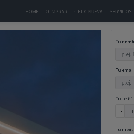
HOME
COMPRAR
OBRA NUEVA
SERVICIOS
Tu nomb
Tu emai
Tu telé
Tu mens