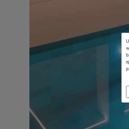
U
w
b
e
p