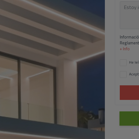
Informació
Reglamento
+ Info
He leí
Acept