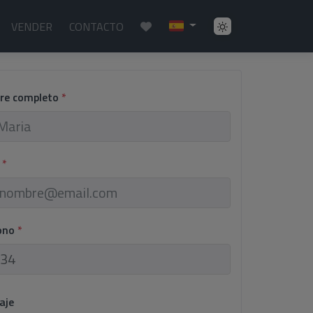
VENDER
CONTACTO
re completo
*
l
*
fono
*
aje