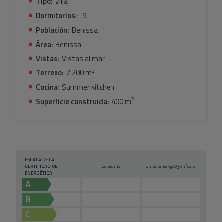
Tipo:
Villa
Dormitorios:
9
Población:
Benissa
Área:
Benissa
Vistas:
Vistas al mar
2
Terreno:
2.200 m
Cocina:
Summer kitchen
2
Superficie construida:
400 m
ESCALA DE LA
2
CERTIFICACIÓN
Consumo
Emisiones kg
CO
/m
año
2
ENERGÉTICA
A
B
C