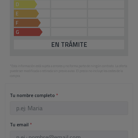
D
E
F
G
EN TRÁMITE
*Esta información está sujeta a errores y no forma parte de ningún contrato. La oferta
puede ser modificada o retirada sin previo aviso. El precio no incluye los costes de la
compra.
Tu nombre completo
*
Tu email
*