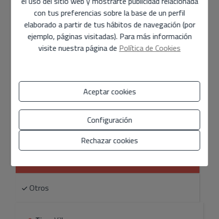
el uso del sitio web y mostrarte publicidad relacionada
400 m2
2.200 m2
9
con tus preferencias sobre la base de un perfil
elaborado a partir de tus hábitos de navegación (por
Villa
en
Benissa - Benissa
ejemplo, páginas visitadas). Para más información
visite nuestra página de
Política de Cookies
Villa en venta, ideal para alquileres vacacionales con cinco
apartamentos todos con cocina, baños y salón –
comedor, Habitación, Piscina, restaurante, área de BBq,
Sauna y zonas ajardinadas. 400m2 de vivienda y parcela
Aceptar cookies
de 2.200m2 vistas al mar
Configuración
Características
Rechazar cookies
General
Otros