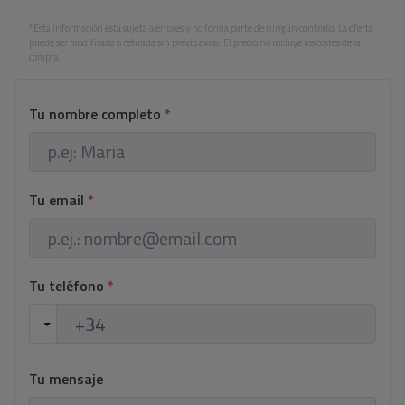
*Esta información está sujeta a errores y no forma parte de ningún contrato. La oferta
puede ser modificada o retirada sin previo aviso. El precio no incluye los costes de la
compra.
Tu nombre completo
*
Tu email
*
Tu teléfono
*
Tu mensaje