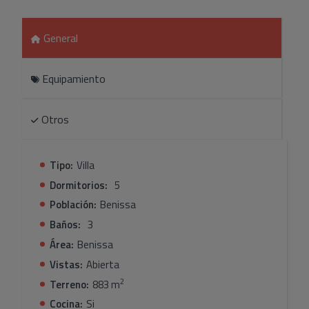
escaleras interiores conducen al vestíbulo inferior, dos
dormitorios dobles, un baño, un lavadero/trastero, un
segundo salón comedor con acceso al jardín, una cocina y
General
un garaje integral.Caracteristicas de la
propiedad:Totalmente con aire acondicionado,
Equipamiento
ventiladores de techo y calefacción por suelo
radiante.Carpintería exterior de aluminio con doble
cristal.Cinco habitaciones dobles con armarios
Otros
empotrados.Puertas de automóviles eléctricos y un
montón de aparcamiento.Dos apartamentos
independientes.Una excelente villa en venta en la costa
Tipo:
Villa
de Benissa se encuentra cerca de todos los servicios y
Dormitorios:
5
de la playa.
Población:
Benissa
Baños:
3
Área:
Benissa
Vistas:
Abierta
2
Terreno:
883 m
Cocina:
Si