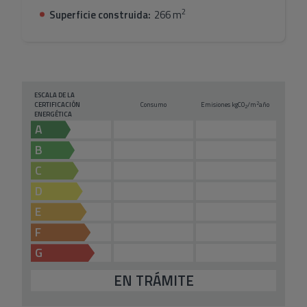
2
Superficie construida:
266 m
ESCALA DE LA
2
CERTIFICACIÓN
Consumo
Emisiones kg
CO
/m
año
2
ENERGÉTICA
A
B
C
D
E
F
G
EN TRÁMITE