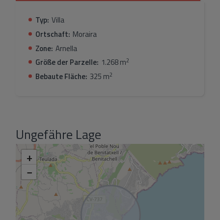
Moraira- 6 Minuten Fahrt zu einem internationalen
Supermarkt- 7 Minuten Fahrt zum El Portet Strand und
Typ:
Villa
Restaurants- 14&nbsp; Minuten Fahrt zum Golfplatz-
Ortschaft:
Moraira
16 Minuten Fahrt zur Autobahnauffahrt in Benissa
Zone:
Arnella
2
Größe der Parzelle:
1.268 m
2
Bebaute Fläche:
325 m
Ungefähre Lage
+
−