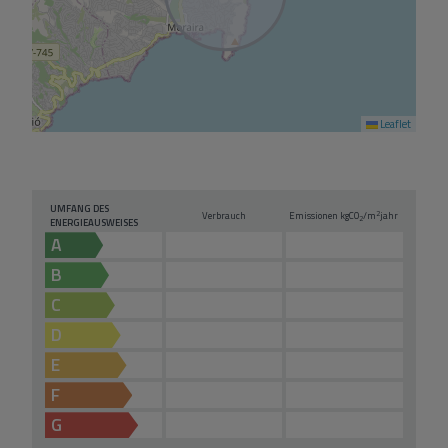
Leaflet
UMFANG DES
2
Verbrauch
Emissionen kg
CO
/m
jahr
2
ENERGIEAUSWEISES
A
B
C
D
E
F
G