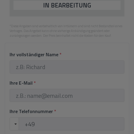
IN BEARBEITUNG
*Diese Angaben sind vorbehaltlich von Irrtümern und sind nicht Bestandteil eines
Vertrages. Das Angebot kann ohne vorherige Ankündigung geändert oder
zurückgezogen werden. Der Preis beinhaltet nicht die Kosten für den Kauf.
Ihr vollständiger Name
*
Ihre E-Mail
*
Ihre Telefonnummer
*